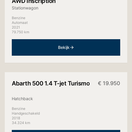
AWD Inscription
Stationwagon
Benzine
Automaat
2021
79.750 km
Bekijk
+
7
foto's
Abarth
500 1.4 T-jet Turismo
€
19.950
Hatchback
Benzine
Handgeschakeld
2018
34.324 km