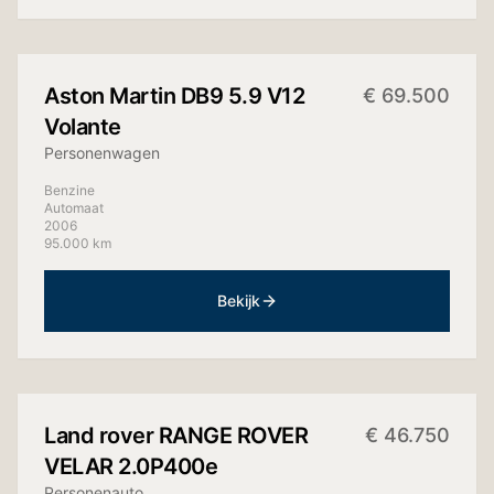
+
13
foto's
Aston Martin
DB9 5.9 V12
€
69.500
Volante
Personenwagen
Benzine
Automaat
2006
95.000 km
Bekijk
+
15
foto's
Land rover
RANGE ROVER
€
46.750
VELAR 2.0P400e
Personenauto