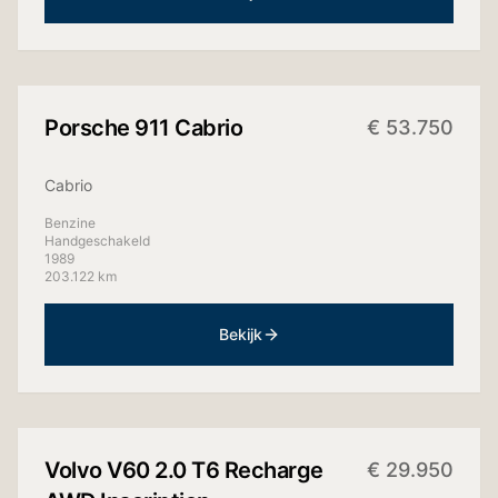
+
4
foto's
Porsche
911 Cabrio
€
53.750
Cabrio
Benzine
Handgeschakeld
1989
203.122 km
Bekijk
+
10
foto's
Volvo
V60 2.0 T6 Recharge
€
29.950