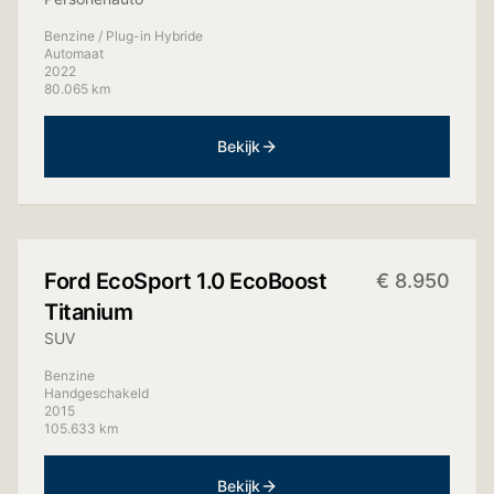
Benzine / Plug-in Hybride
Automaat
2022
80.065 km
Bekijk
+
10
foto's
Ford
EcoSport 1.0 EcoBoost
€
8.950
Titanium
SUV
Benzine
Handgeschakeld
2015
105.633 km
Bekijk