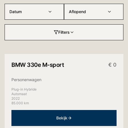
Datum
Aflopend
Filters
Binnenkort beschikbaar
BMW
330e M-sport
€
0
Personenwagen
Plug-in Hybride
Automaat
2022
85.000 km
Bekijk