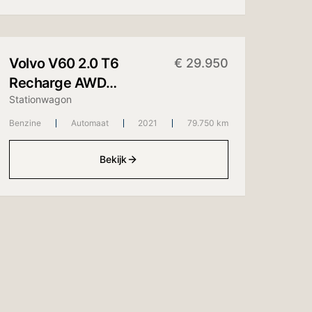
+
10
foto's
Volvo
V60 2.0 T6
€
29.950
Recharge AWD
Stationwagon
Inscription
Benzine
Automaat
2021
79.750 km
Bekijk