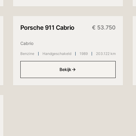
+
4
foto's
Porsche
911 Cabrio
€
53.750
Cabrio
Benzine
Handgeschakeld
1989
203.122 km
Bekijk