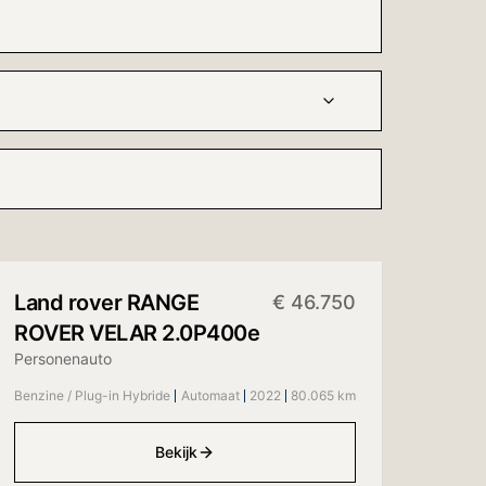
+
15
foto's
Land rover
RANGE
€
46.750
ROVER VELAR 2.0P400e
Personenauto
Benzine / Plug-in Hybride
Automaat
2022
80.065 km
Bekijk