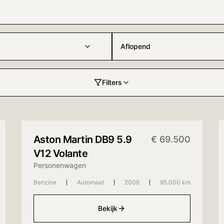
Aflopend
Filters
+
13
foto's
Aston Martin
DB9 5.9
€
69.500
V12 Volante
Personenwagen
Benzine
Automaat
2006
95.000 km
Bekijk