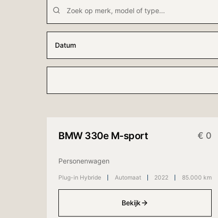
Datum
Binnenkort beschikbaar
BMW
330e M-sport
€
0
Personenwagen
Plug-in Hybride
Automaat
2022
85.000 km
Bekijk