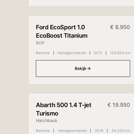
+
10
foto's
Ford
EcoSport 1.0
€
8.950
EcoBoost Titanium
SUV
Benzine
Handgeschakeld
2015
105.633 km
Bekijk
+
7
foto's
Abarth
500 1.4 T-jet
€
19.950
Turismo
Hatchback
Benzine
Handgeschakeld
2018
34.324 km