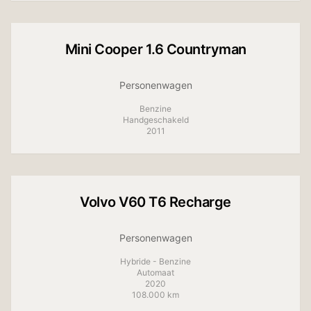
Mini
Cooper 1.6 Countryman
Personenwagen
Benzine
Handgeschakeld
2011
+
13
foto's
Volvo
V60 T6 Recharge
Personenwagen
Hybride - Benzine
Automaat
2020
108.000 km