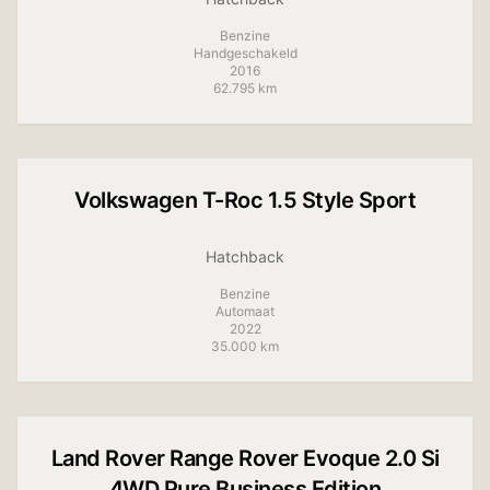
Benzine
Handgeschakeld
2016
62.795 km
+
12
foto's
Volkswagen
T-Roc 1.5 Style Sport
Hatchback
Benzine
Automaat
2022
35.000 km
+
13
foto's
Land Rover
Range Rover Evoque 2.0 Si
4WD Pure Business Edition