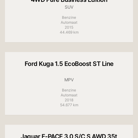
SUV
Benzine
Automaat
2015
44.469 km
+
8
foto's
Ford
Kuga 1.5 EcoBoost ST Line
MPV
Benzine
Automaat
2018
54.677 km
Jaguar
F-PACE 3.0 S/C S AWD 35t