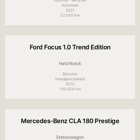
Hybride - Benzine
Automaat
2021
32.000 km
+
11
foto's
Ford
Focus 1.0 Trend Edition
Hatchback
Benzine
Handgeschakeld
2015
145.504 km
+
9
foto's
Mercedes-Benz
CLA 180 Prestige
Stationwagen