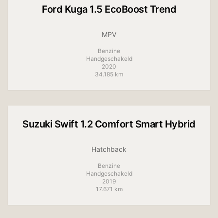
Ford
Kuga 1.5 EcoBoost Trend
MPV
Benzine
Handgeschakeld
2020
34.185 km
+
11
foto's
Suzuki
Swift 1.2 Comfort Smart Hybrid
Hatchback
Benzine
Handgeschakeld
2019
17.671 km
+
9
foto's