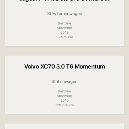
SUV/Terreinwagen
Benzine
Automaat
2018
97.975 km
+
9
foto's
Volvo
XC70 3.0 T6 Momentum
Stationwagen
Benzine
Automaat
2010
128.776 km
+
11
foto's