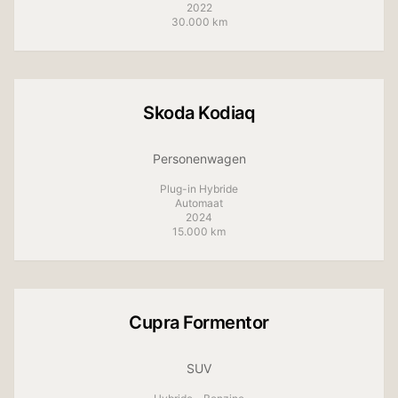
2022
30.000 km
Skoda
Kodiaq
Personenwagen
Plug-in Hybride
Automaat
2024
15.000 km
+
4
foto's
Cupra
Formentor
SUV