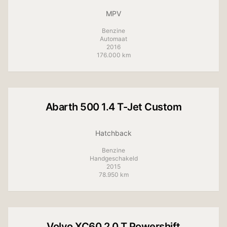
MPV
Benzine
Automaat
2016
176.000 km
+
10
foto's
Abarth
500 1.4 T-Jet Custom
Hatchback
Benzine
Handgeschakeld
2015
78.950 km
+
10
foto's
Volvo
XC60 2.0 T Powershift