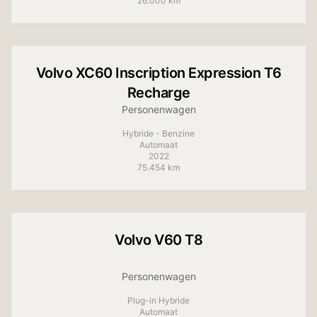
26.000 km
+
14
foto's
Volvo
XC60 Inscription Expression T6
Recharge
Personenwagen
Hybride - Benzine
Automaat
2022
75.454 km
Volvo
V60 T8
Personenwagen
Plug-in Hybride
Automaat