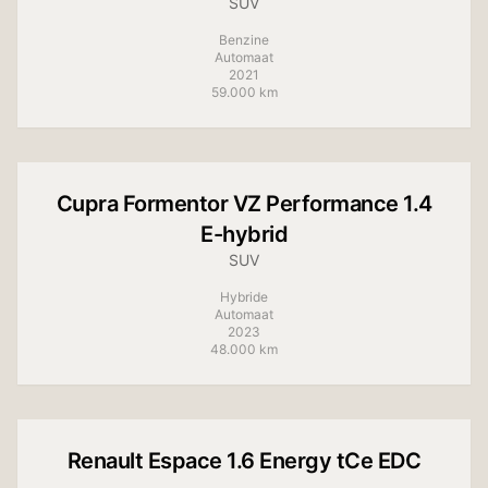
SUV
Benzine
Automaat
2021
59.000 km
+
17
foto's
Cupra
Formentor VZ Performance 1.4
E-hybrid
SUV
Hybride
Automaat
2023
48.000 km
+
14
foto's
Renault
Espace 1.6 Energy tCe EDC