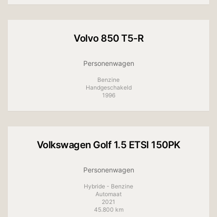
Volvo
850 T5-R
Personenwagen
Benzine
Handgeschakeld
1996
+
17
foto's
Volkswagen
Golf 1.5 ETSI 150PK
Personenwagen
Hybride - Benzine
Automaat
2021
45.800 km