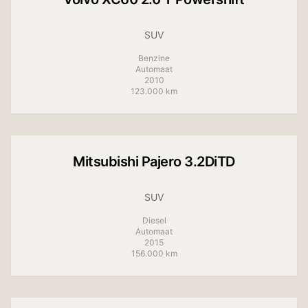
SUV
Benzine
Automaat
2010
123.000 km
+
8
foto's
Mitsubishi
Pajero 3.2DiTD
SUV
Diesel
Automaat
2015
156.000 km
+
7
foto's